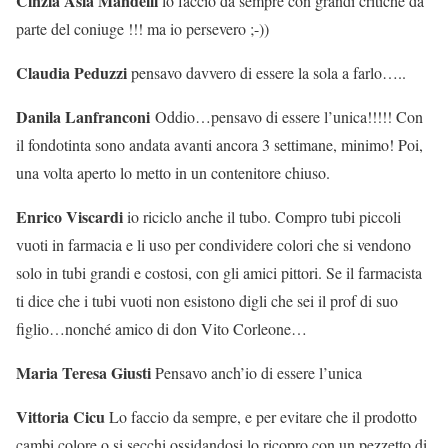
Cinzia Asia Mandelli
lo faccio da sempre con grandi critiche da
parte del coniuge !!! ma io persevero ;-))
Claudia Peduzzi
pensavo davvero di essere la sola a farlo…..
Danila Lanfranconi
Oddio…pensavo di essere l’unica!!!!! Con
il fondotinta sono andata avanti ancora 3 settimane, minimo! Poi,
una volta aperto lo metto in un contenitore chiuso.
Enrico Viscardi
io riciclo anche il tubo. Compro tubi piccoli
vuoti in farmacia e li uso per condividere colori che si vendono
solo in tubi grandi e costosi, con gli amici pittori. Se il farmacista
ti dice che i tubi vuoti non esistono digli che sei il prof di suo
figlio…nonché amico di don Vito Corleone…
Maria Teresa Giusti
Pensavo anch’io di essere l’unica
Vittoria Cicu
Lo faccio da sempre, e per evitare che il prodotto
cambi colore o si secchi ossidandosi lo ricopro con un pezzetto di