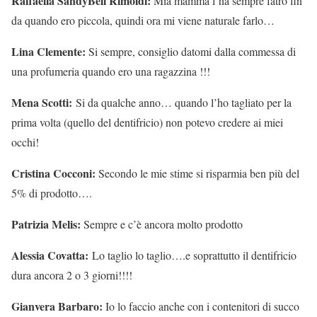
Raffaella SandyBell Rimoldi:
Mia mamma l’ha sempre fatro fin
da quando ero piccola, quindi ora mi viene naturale farlo…
Lina Clemente:
Si sempre, consiglio datomi dalla commessa di
una profumeria quando ero una ragazzina !!!
Mena Scotti:
Si da qualche anno… quando l’ho tagliato per la
prima volta (quello del dentifricio) non potevo credere ai miei
occhi!
Cristina Cocconi:
Secondo le mie stime si risparmia ben più del
5% di prodotto….
Patrizia Melis:
Sempre e c’è ancora molto prodotto
Alessia Covatta:
Lo taglio lo taglio….e soprattutto il dentifricio
dura ancora 2 o 3 giorni!!!!
Gianvera Barbaro:
Io lo faccio anche con i contenitori di succo