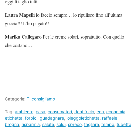
oggi li taglio tutti….
Laura Mapelli
lo faccio sempre… lo ripulisco fino all’ultima
goccia!!! L’ho pagato!!
Marika Callegaro
Per le creme solari, soprattutto. Con quello
che costano…
Categorie:
Ti consigliamo
Tag:
ambiente
,
casa
,
consumatori
,
dentifricio
,
eco
,
economia
,
etichetta
,
forbici
,
guadagnare
,
ioleggoletichetta
,
raffaele
brogna
,
risparmia
,
salute
,
soldi
,
spreco
,
tagliare
,
tempo
,
tubetto