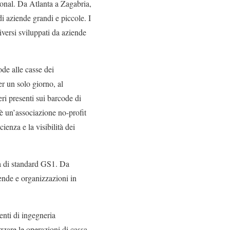
ional. Da Atlanta a Zagabria,
i aziende grandi e piccole. I
iversi sviluppati da aziende
e alle casse dei
r un solo giorno, al
ri presenti sui barcode di
è un’associazione no-profit
ienza e la visibilità dei
ma di standard GS1. Da
ende e organizzazioni in
enti di ingegneria
zzare le operazioni di cassa