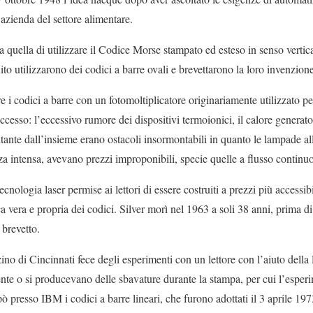
’azienda del settore alimentare.
a quella di utilizzare il Codice Morse stampato ed esteso in senso vertic
uito utilizzarono dei codici a barre ovali e brevettarono la loro invenzion
re i codici a barre con un fotomoltiplicatore originariamente utilizzato per
cesso: l’eccessivo rumore dei dispositivi termoionici, il calore generato
ultante dall’insieme erano ostacoli insormontabili in quanto le lampade a
a intensa, avevano prezzi improponibili, specie quelle a flusso continuo
ecnologia laser permise ai lettori di essere costruiti a prezzi più accessibi
ca vera e propria dei codici. Silver morì nel 1963 a soli 38 anni, prima 
 brevetto.
o di Cincinnati fece degli esperimenti con un lettore con l’aiuto della
nte o si producevano delle sbavature durante la stampa, per cui l’esper
 presso IBM i codici a barre lineari, che furono adottati il 3 aprile 