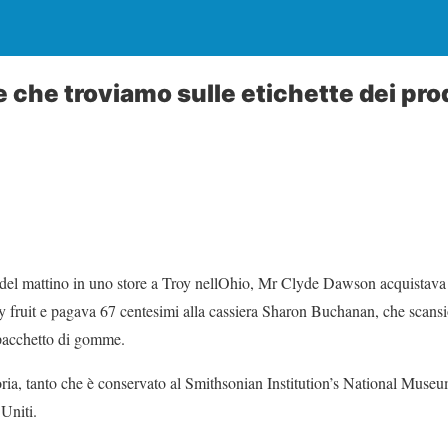
re che troviamo sulle etichette dei pr
1 del mattino in uno store a Troy nellOhio, Mr Clyde Dawson acquistav
y fruit e pagava 67 centesimi alla cassiera Sharon Buchanan, che scansio
 pacchetto di gomme.
oria, tanto che è conservato al Smithsonian Institution’s National Muse
Uniti.