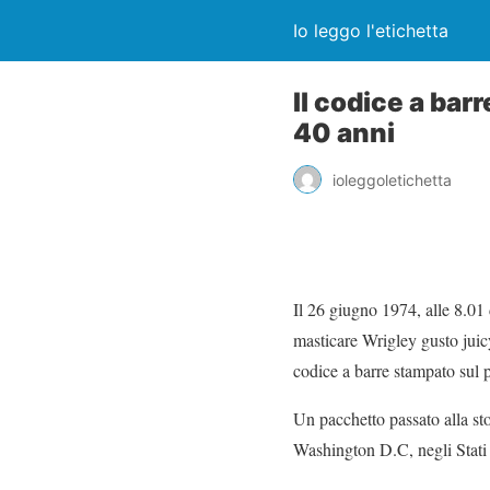
Io leggo l'etichetta
Il codice a bar
40 anni
ioleggoletichetta
Il 26 giugno 1974, alle 8.0
masticare Wrigley gusto juic
codice a barre stampato sul
Un pacchetto passato alla st
Washington D.C, negli Stati 