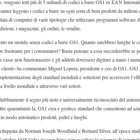
 vengono letti più di 5 miliardi di codici a barre GS1 ex EAN Internat
nner leggono i codici a barre su ogni sorta di beni prodotti da milioni d
liaia di computer di varie tipologie che utilizzano programmi software d
dizioni, i magazzini, gli ordini, le vendite.
o un mondo senza codici a barre GS1. Quanto sarebbero lunghe le cod
 frustrante per i consumatori? Basta pensare a cosa succederebbe se pe
e casse non funzionassero e gli addetti dovessero digitare a mano i nume
i clienti» ha commentato Miguel Lopera, presidente e ceo di GS1. GS1 
implementazione degli standard mondiali e soluzioni per accrescere l’effic
 livello mondiale e attraverso vari settori.
dubbiamente il segno più noto e universalmente riconosciuto del siste
oltre quarantanni fa, GS1 crea e gestisce standard che consentono ad azi
e in modo automatico prodotti, pallet e luoghi.
 sviluppata da Norman Joseph Woodland e Bernard Silver, all’epoca stud
 7 ottobre 1948 l’idea nacque dopo aver ascoltato le esigenze di automati