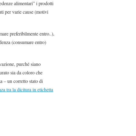
cedenze alimentari”
i prodotti
ti per varie cause (motivi
mare preferibilmente entro..),
cadenza (consumare entro)
rvazione, purché siano
urato sia da coloro che
nza – un
corretto stato di
a tra la dicitura in etichetta