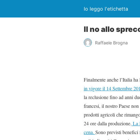
Io leggo l'etichetta
Il no allo spre
Raffaele Brogna
Finalmente anche l’Italia ha 
in vigore il 14 Settembre 20
la reclusione fino ad anni du
francesi, il nostro Paese non
prodotti agricoli che rimango
24 ore dalla produzione.
La l
cena.
Sono previsti benefici f