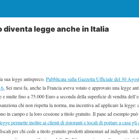
co diventa legge anche in Italia
la sua legge antispreco.
Pubblicata sulla Gazzetta Ufficiale del 30 Agos
16.
Sei mesi fa, anche la Francia aveva votato e approvato una legge ant
e e multe fino a 75.000 Euro a seconda della superficie di vendita dell’
 sanziona chi non rispetta la norma, ma incentiva ad applicare la legge: 
no in campo e la loro cessione a titolo gratuito. Il pane ad esempio può
egge permette inoltre ai clienti di ristoranti e locali di portare a casa gl
iscali per chi cede a titolo gratuito prodotti alimentari ad indigenti. Infa