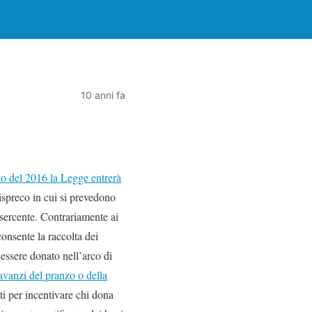
10 anni fa
to del 2016 la Legge entrerà
ispreco in cui si prevedono
esercente. Contrariamente ai
consente la raccolta dei
 essere donato nell’arco di
i avanzi del pranzo o della
tti per incentivare chi dona