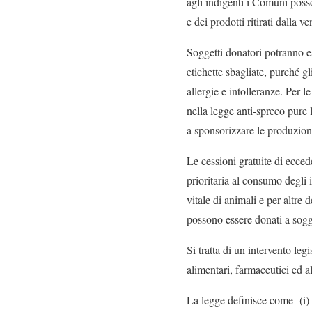
agli indigenti i Comuni poss
e dei prodotti ritirati dalla 
Soggetti donatori potranno e
etichette sbagliate, purché g
allergie e intolleranze. Per l
nella legge anti-spreco pure 
a sponsorizzare le produzion
Le
cessioni gratuite di ecced
prioritaria al consumo degli 
vitale di animali e per altre
possono essere donati a sogge
Si tratta di un intervento leg
alimentari, farmaceutici ed a
La legge definisce come
(i