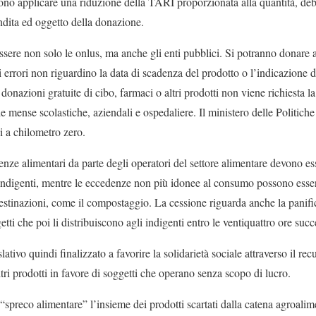
ono applicare una riduzione della TARI proporzionata alla quantità, debi
vendita ed oggetto della donazione.
ssere non solo le onlus, ma anche gli enti pubblici. Si potranno donare 
li errori non riguardino la data di scadenza del prodotto o l’indicazione
e donazioni gratuite di cibo, farmaci o altri prodotti non viene richiesta l
le mense scolastiche, aziendali e ospedaliere. Il ministero delle Politiche
i a chilometro zero.
enze alimentari da parte degli operatori del settore alimentare devono ess
indigenti
, mentre le
eccedenze
non più idonee al consumo possono esser
 destinazioni, come il compostaggio. La cessione riguarda anche la panifica
tti che poi li distribuiscono agli indigenti entro le ventiquattro ore suc
islativo quindi finalizzato a favorire la solidarietà sociale attraverso il r
ltri prodotti in favore di soggetti che operano senza scopo di lucro.
) “spreco alimentare”
l’insieme dei prodotti scartati dalla catena agroali