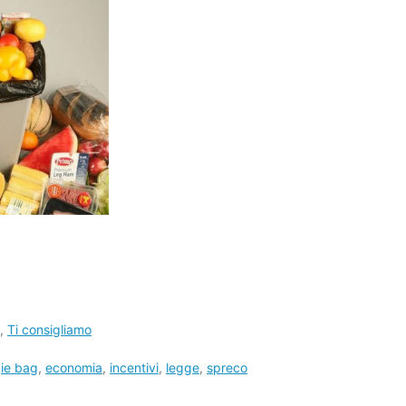
,
Ti consigliamo
ie bag
,
economia
,
incentivi
,
legge
,
spreco