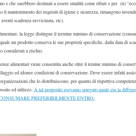
mo e che sarebbero destinati a essere smaltiti come rifiuti e per
(ii) “ec
o il mantenimento dei requisiti di igiene e sicurezza, rimangono invendu
i aventi scadenza ravvicinata, etc).
alimentare, la legge distingue il termine minimo di conservazione (consu
 quale un prodotto conserva le sue proprietà specifiche, dalla data di s
no considerati a rischio.
denze alimentari viene consentita anche oltre il temine minimo di conse
ballaggio ed idonee condizioni di conservazione. Deve essere infatti assic
e organizzazioni che lo distribuiscono, per quanto di rispettiva compete
posito ed utilizzo.
A tal proposito avevamo spiegato quale era la differenz
CONSUMARE PREFERIBILMENTE ENTRO.