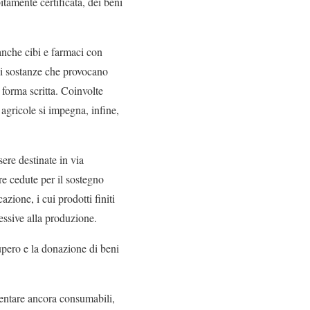
tamente certificata, dei beni
anche cibi e farmaci con
 di sostanze che provocano
a forma scritta. Coinvolte
 agricole si impegna, infine,
ere destinate in via
e cedute per il sostegno
zione, i cui prodotti finiti
cessive alla produzione.
ecupero e la donazione di beni
mentare ancora consumabili,