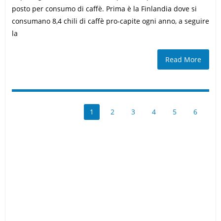
posto per consumo di caffè. Prima è la Finlandia dove si
consumano 8,4 chili di caffè pro-capite ogni anno, a seguire
la
Read More
1
2
3
4
5
6