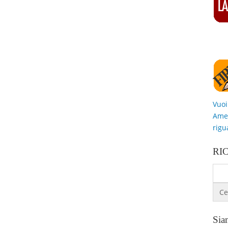
Vuoi
Amer
rigu
RI
Siam