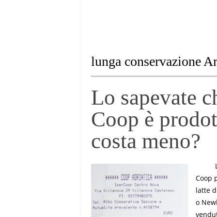
lunga conservazione A
Lo sapevate ch
Coop è prodot
costa meno?
Lo sap
Coop p
latte 
o Newl
vendut