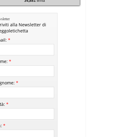
34,881
firma
sletter
riviti alla Newsletter di
leggoletichetta
ail:
*
me:
*
gnome:
*
ttà:
*
à:
*