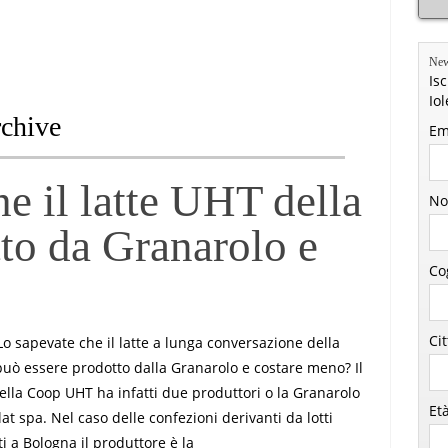
New
Isc
Io
rchive
Em
e il latte UHT della
No
to da Granarolo e
Co
Ci
evate che il latte a lunga conversazione della
uò essere prodotto dalla Granarolo e costare meno? Il
della Coop UHT ha infatti due produttori o la Granarolo
Et
at spa. Nel caso delle confezioni derivanti da lotti
i a Bologna il produttore è la