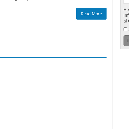
Ho
Read More
inform
al 