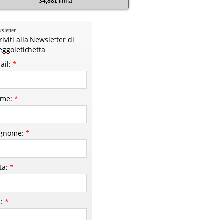
34,881
firma
sletter
riviti alla Newsletter di
leggoletichetta
ail:
*
me:
*
gnome:
*
ttà:
*
à:
*