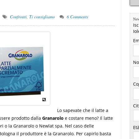
Confronti
,
Ti consigliamo
6 Comments
New
Isc
Io
Em
No
Co
Ci
Lo sapevate che il latte a
sere prodotto dalla
Granarolo
e costare meno? Il latte
ri o la Granarolo o Newlat spa. Nel caso delle
Et
 Bologna il produttore è la Granarolo. Per capirlo basta