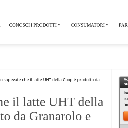
»
»
R
CONOSCI I PRODOTTI
CONSUMATORI
PAR
Lo sapevate che il latte UHT della Coop è prodotto da
Vo
su
Im
e il latte UHT della
eu
l'
to da Granarolo e