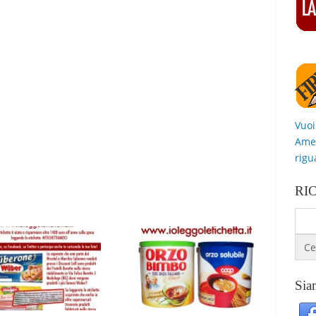
Vuoi
Amer
rigu
RI
Siam