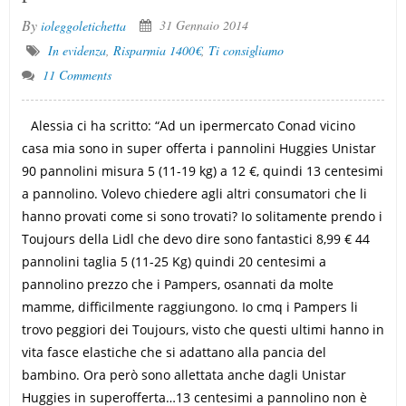
By
31 Gennaio 2014
ioleggoletichetta
In evidenza
,
Risparmia 1400€
,
Ti consigliamo
11 Comments
Alessia ci ha scritto: “Ad un ipermercato Conad vicino
casa mia sono in super offerta i pannolini Huggies Unistar
90 pannolini misura 5 (11-19 kg) a 12 €, quindi 13 centesimi
a pannolino. Volevo chiedere agli altri consumatori che li
hanno provati come si sono trovati? Io solitamente prendo i
Toujours della Lidl che devo dire sono fantastici 8,99 € 44
pannolini taglia 5 (11-25 Kg) quindi 20 centesimi a
pannolino prezzo che i Pampers, osannati da molte
mamme, difficilmente raggiungono. Io cmq i Pampers li
trovo peggiori dei Toujours, visto che questi ultimi hanno in
vita fasce elastiche che si adattano alla pancia del
bambino. Ora però sono allettata anche dagli Unistar
Huggies in superofferta…13 centesimi a pannolino non è