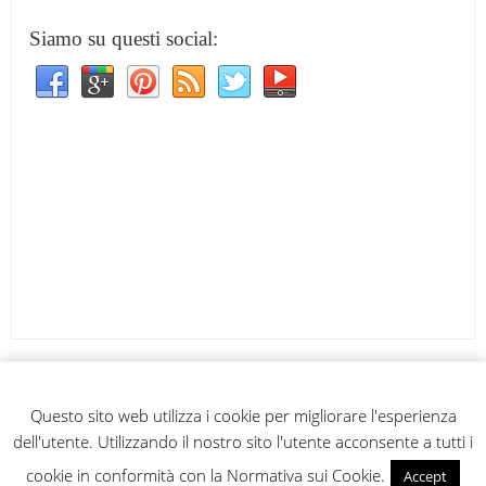
Siamo su questi social:
Questo sito web utilizza i cookie per migliorare l'esperienza
Io leggo l'etichetta
Copyright © 2026.
© 2013
Io leggo l’etichetta
.
dell'utente. Utilizzando il nostro sito l'utente acconsente a tutti i
Questo blog utilizza la
Creative Commons License
-
CONTATTACI
cookie in conformità con la Normativa sui Cookie.
Accept