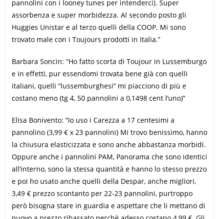
pannolini con i looney tunes per intenderci). Super
assorbenza e super morbidezza. Al secondo posto gli
Huggies Unistar e al terzo quelli della COOP. Mi sono
trovato male con i Toujours prodotti in Italia.”
Barbara Soncin: “Ho fatto scorta di Toujour in Lussemburgo
e in effetti, pur essendomi trovata bene già con quelli
italiani, quelli “lussemburghesi” mi piacciono di più e
costano meno (tg 4, 50 pannolini a 0,1498 cent l’uno)”
Elisa Bonivento: “Io uso i Carezza a 17 centesimi a
pannolino (3,99 € x 23 pannolini) Mi trovo benissimo, hanno
la chiusura elasticizzata e sono anche abbastanza morbidi.
Oppure anche i pannolini PAM, Panorama che sono identici
all’interno, sono la stessa quantità e hanno lo stesso prezzo
e poi ho usato anche quelli della Despar, anche migliori,
3,49 € prezzo scontanto per 22-23 pannolini, purtroppo
però bisogna stare in guardia e aspettare che li mettano di
nuovo a prezzo ribassato perchè adesso costano 4,99 €. Gli