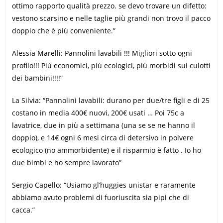
ottimo rapporto qualità prezzo. se devo trovare un difetto:
vestono scarsino e nelle taglie più grandi non trovo il pacco
doppio che è più conveniente.”
Alessia Marelli: Pannolini lavabili !!! Migliori sotto ogni
profilo!!! Più economici, più ecologici, più morbidi sui culotti
dei bambini!!!!”
La Silvia: “Pannolini lavabili: durano per due/tre figli e di 25
costano in media 400€ nuovi, 200€ usati … Poi 75c a
lavatrice, due in più a settimana (una se se ne hanno il
doppio), e 14€ ogni 6 mesi circa di detersivo in polvere
ecologico (no ammorbidente) e il risparmio è fatto . Io ho
due bimbi e ho sempre lavorato”
Sergio Capello: “Usiamo gl’huggies unistar e raramente
abbiamo avuto problemi di fuoriuscita sia pipì che di
cacca.”