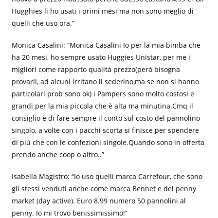
Hugghies li ho usati i primi mesi ma non sono meglio di
quelli che uso ora.”
Monica Casalini: “Monica Casalini Io per la mia bimba che
ha 20 mesi, ho sempre usato Huggies Unistar, per me i
migliori come rapporto qualità prezzo(però bisogna
provarli, ad alcuni irritano il sederino,ma se non si hanno
particolari prob sono ok) i Pampers sono molto costosi e
grandi per la mia piccola che è alta ma minutina.Cmq il
consiglio è di fare sempre il conto sul costo del pannolino
singolo, a volte con i pacchi scorta si finisce per spendere
di più che con le confezioni singole.Quando sono in offerta
prendo anche coop o altro..”
Isabella Magistro: “Io uso quelli marca Carrefour, che sono
gli stessi venduti anche come marca Bennet e del penny
market (day active). Euro 8.99 numero 50 pannolini al
penny. Io mi trovo benissimissimo!”