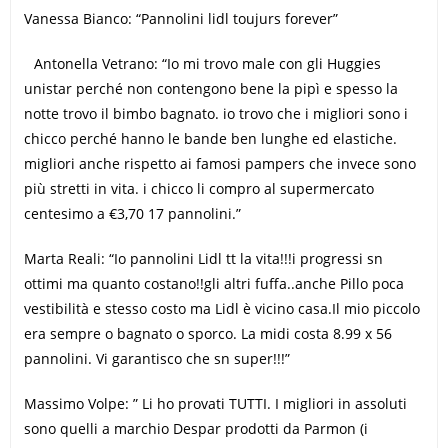
Vanessa Bianco: “Pannolini lidl toujurs forever”
Antonella Vetrano: “Io mi trovo male con gli Huggies
unistar perché non contengono bene la pipì e spesso la
notte trovo il bimbo bagnato. io trovo che i migliori sono i
chicco perché hanno le bande ben lunghe ed elastiche.
migliori anche rispetto ai famosi pampers che invece sono
più stretti in vita. i chicco li compro al supermercato
centesimo a €3,70 17 pannolini.”
Marta Reali: “Io pannolini Lidl tt la vita!!!i progressi sn
ottimi ma quanto costano!!gli altri fuffa..anche Pillo poca
vestibilità e stesso costo ma Lidl è vicino casa.Il mio piccolo
era sempre o bagnato o sporco. La midi costa 8.99 x 56
pannolini. Vi garantisco che sn super!!!”
Massimo Volpe: ” Li ho provati TUTTI. I migliori in assoluti
sono quelli a marchio Despar prodotti da Parmon (i