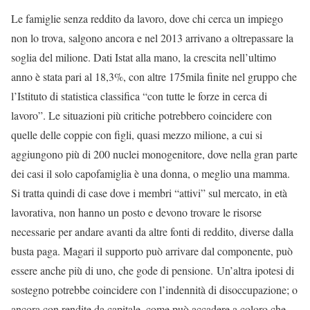
Le famiglie senza reddito da lavoro, dove chi cerca un impiego
non lo trova, salgono ancora e nel 2013 arrivano a oltrepassare la
soglia del milione. Dati Istat alla mano, la crescita nell’ultimo
anno è stata pari al 18,3%, con altre 175mila finite nel gruppo che
l’Istituto di statistica classifica “con tutte le forze in cerca di
lavoro”. Le situazioni più critiche potrebbero coincidere con
quelle delle coppie con figli, quasi mezzo milione, a cui si
aggiungono più di 200 nuclei monogenitore, dove nella gran parte
dei casi il solo capofamiglia è una donna, o meglio una mamma.
Si tratta quindi di case dove i membri “attivi” sul mercato, in età
lavorativa, non hanno un posto e devono trovare le risorse
necessarie per andare avanti da altre fonti di reddito, diverse dalla
busta paga. Magari il supporto può arrivare dal componente, può
essere anche più di uno, che gode di pensione. Un’altra ipotesi di
sostegno potrebbe coincidere con l’indennità di disoccupazione; o
ancora con rendite da capitale, come può accadere a coloro che