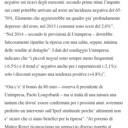
negative sui ricavi degli esercenti: secondo prime stime l’impatto
sui conti potrebbe arrivare ad avere un’incidenza negativa del 65-
70%. Elemento che aggraverebbe un quadro gia’ profondamente
depresso: del resto, nel 2013 i consumi sono scesi del 2,6%”.
“Nel 2014 – secondo le previsioni di Unimpresa – dovrebbe
faticosamente ripartire la ripresa con una salita, seppur, minima
delle vendite al dettaglio”. I dati del sondaggio Unimpresa
indicano che “i piccoli negozi sono sempre meno frequentati
(-6,5%) e il trend e’ negativo anche per i supermercati (-2,1%);
solo i discount segnano una tendenza positiva (+4,8%)”.
“Ora c’e’ il bonus da 80 euro – osserva il presidente di
Unimpresa, Paolo Longobardi – ma si tratta di una misura una
tantum che dovra’ essere confermata per i prossimi anni: avremmo
preferito un intervento sull’Ipref strutturale perche’ altrimenti non
e’ sicuro che ci siano benefici per la ripresa”. “Al governo di
Matteo Renzi riconosciamo un approccio diverso rispetto al