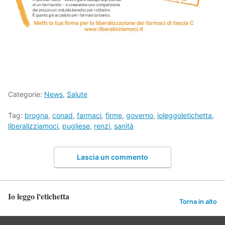
Categorie:
News
,
Salute
Tag:
brogna
,
conad
,
farmaci
,
firme
,
governo
,
ioleggoletichetta
,
liberalizziamoci
,
pugliese
,
renzi
,
sanità
Lascia un commento
Io leggo l'etichetta
Torna in alto