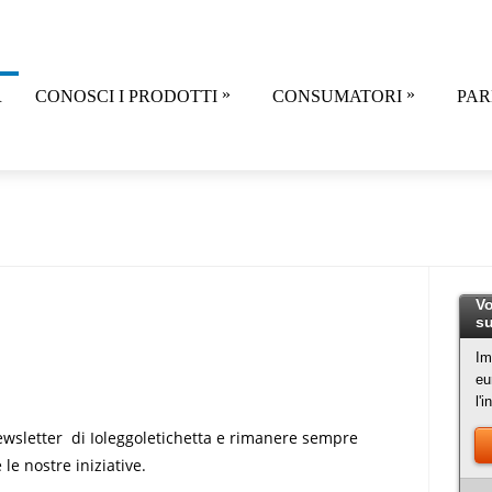
»
»
R
CONOSCI I PRODOTTI
CONSUMATORI
PAR
Vo
su
Im
eu
l'
 newsletter di Ioleggoletichetta e rimanere sempre
 le nostre iniziative.