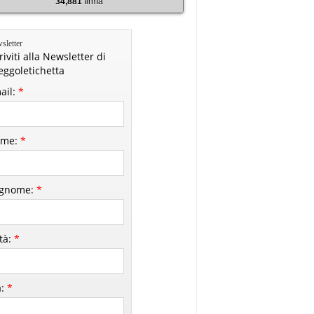
34,881
firma
sletter
riviti alla Newsletter di
leggoletichetta
ail:
*
me:
*
gnome:
*
ttà:
*
à:
*