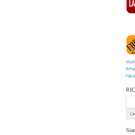
Vuoi
Amer
rigu
RI
Siam