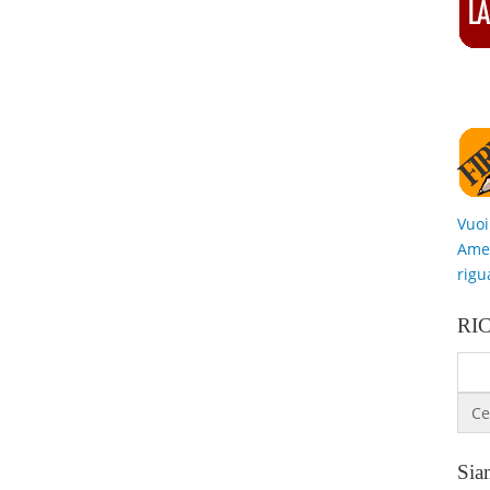
Vuoi
Amer
rigu
RI
Siam