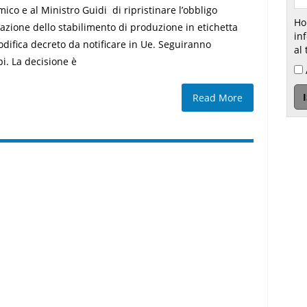
ico e al Ministro Guidi di ripristinare l’obbligo
Ho
cazione dello stabilimento di produzione in etichetta
inform
difica decreto da notificare in Ue. Seguiranno
al 
pi. La decisione è
Read More