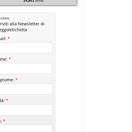
34,881
firma
sletter
riviti alla Newsletter di
leggoletichetta
ail:
*
me:
*
gnome:
*
ttà:
*
à:
*