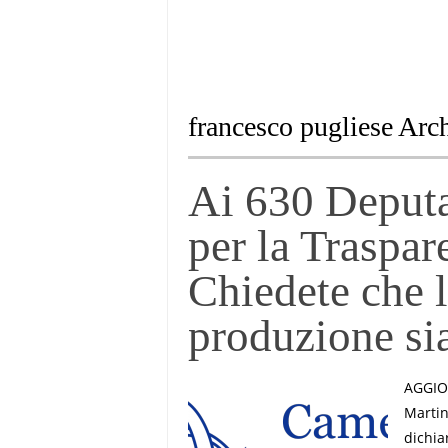
francesco pugliese Arc
Ai 630 Deputat
per la Traspar
Chiedete che l
produzione si
AGGIOR
Martin
dichia