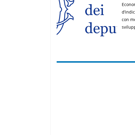
Econom
d’indi
con mo
svilup