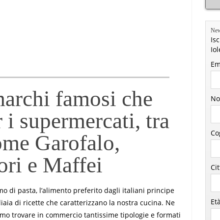
New
Isc
Io
Em
marchi famosi che
No
i supermercati, tra
Co
ome Garofalo,
ri e Maffei
Ci
o di pasta, l’alimento preferito dagli italiani principe
Et
liaia di ricette che caratterizzano la nostra cucina. Ne
mo trovare in commercio tantissime tipologie e formati