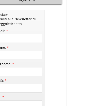
34,881
firma
sletter
riviti alla Newsletter di
leggoletichetta
ail:
*
me:
*
gnome:
*
ttà:
*
à:
*