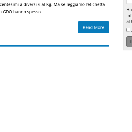
entesimi a diversi € al Kg. Ma se leggiamo l’etichetta
Ho
lla GDO hanno spesso
inform
al 
Read More