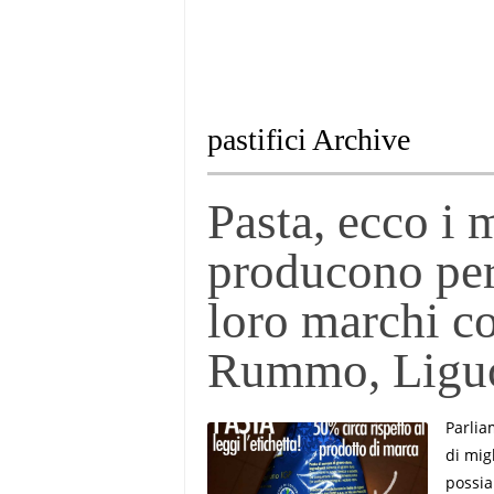
pastifici Archive
Pasta, ecco i 
producono per 
loro marchi c
Rummo, Liguo
Parliam
di mig
possia