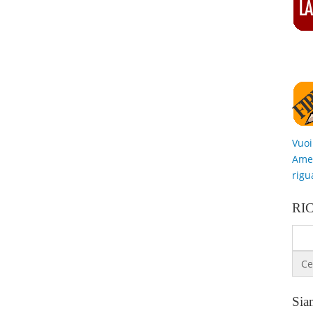
Vuoi
Amer
rigu
RI
Siam