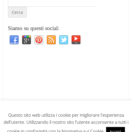
Siamo su questi social:
Questo sito web utilizza i cookie per migliorare l'esperienza
dell'utente. Utilizzando il nostro sito l'utente acconsente a tutti i
cookie in conformità con la Normativa sui Cookie.
Accept
Io leggo l'etichetta
Copyright © 2026.
© 2013
Io leggo l’etichetta
.