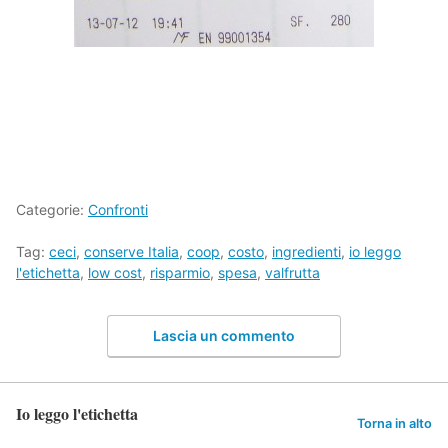
Categorie:
Confronti
Tag:
ceci
,
conserve Italia
,
coop
,
costo
,
ingredienti
,
io leggo
l'etichetta
,
low cost
,
risparmio
,
spesa
,
valfrutta
Lascia un commento
Io leggo l'etichetta
Torna in alto