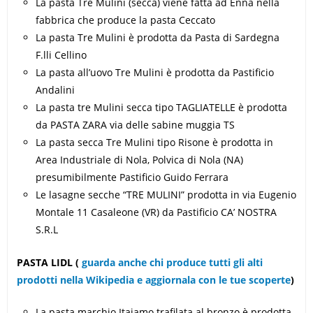
La pasta Tre Mulini (secca) viene fatta ad Enna nella
fabbrica che produce la pasta Ceccato
La pasta Tre Mulini è prodotta da Pasta di Sardegna
F.lli Cellino
La pasta all’uovo Tre Mulini è prodotta da Pastificio
Andalini
La pasta tre Mulini secca tipo TAGLIATELLE è prodotta
da PASTA ZARA via delle sabine muggia TS
La pasta secca Tre Mulini tipo Risone è prodotta in
Area Industriale di Nola, Polvica di Nola (NA)
presumibilmente Pastificio Guido Ferrara
Le lasagne secche “TRE MULINI” prodotta in via Eugenio
Montale 11 Casaleone (VR) da Pastificio CA’ NOSTRA
S.R.L
PASTA LIDL
(
guarda anche chi produce tutti gli alti
prodotti nella Wikipedia e aggiornala con le tue scoperte
)
La pasta marchio Itaiamo trafilata al bronzo è prodotta