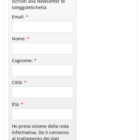
Iscriviti alla Newsletter di
Ioleggoletichetta
Email:
*
Nome:
*
Cognome:
*
Città:
*
Età:
*
Ho preso visione della nota
informativa. Do il consenso
al trattamento dei dati.