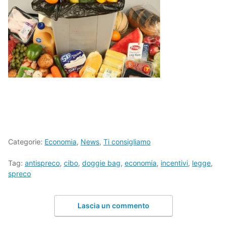
Categorie:
Economia
,
News
,
Ti consigliamo
Tag:
antispreco
,
cibo
,
doggie bag
,
economia
,
incentivi
,
legge
,
spreco
Lascia un commento