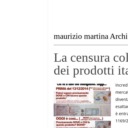
maurizio martina Arch
La censura col
dei prodotti it
Incred
mercat
divent
esatta
è entr
1169/2