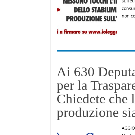
sull’e
consum
non co
Ai 630 Deputat
per la Traspar
Chiedete che l
produzione si
AGGIOR