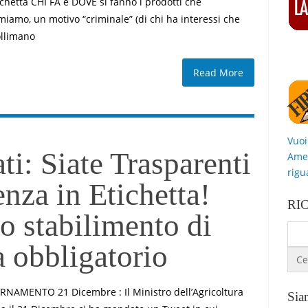
tichetta CHI FA e DOVE si fanno i prodotti che
iamo, un motivo “criminale” (di chi ha interessi che
llimano
Read More
Vuoi
i: Siate Trasparenti
Amer
rigu
enza in Etichetta!
RI
o stabilimento di
a obbligatorio
NAMENTO 21 Dicembre : Il Ministro dell’Agricoltura
Siam