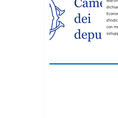
Martin
dichia
Econom
d’indi
con mo
svilup