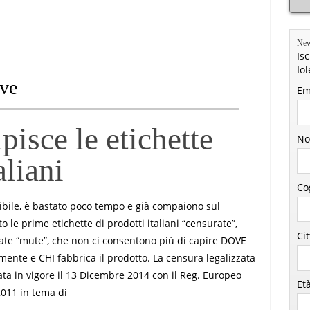
New
Isc
Io
ive
Em
pisce le etichette
No
aliani
Co
ibile, è bastato poco tempo e già compaiono sul
o le prime etichette di prodotti italiani “censurate”,
Ci
ate “mute”, che non ci consentono più di capire DOVE
mente e CHI fabbrica il prodotto. La censura legalizzata
ata in vigore il 13 Dicembre 2014 con il Reg. Europeo
Et
011 in tema di