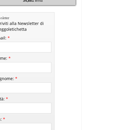
34,881
firma
sletter
riviti alla Newsletter di
leggoletichetta
ail:
*
me:
*
gnome:
*
ttà:
*
à:
*