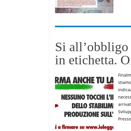
Si all’obbligo
in etichetta. O
Finalm
stiamo 
indica
necess
arriva
Svilup
Presso